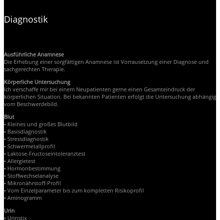
Diagnostik
Ausführliche Anamnese
Die Erhebung einer sorgfältigen Anamnese ist Vorrausetzung einer Diagnose und
sachgerechten Therapie.
Körperliche Untersuchung
Ich verschaffe mir bei einem Neupatienten gerne einen Gesamteindruck der
körperlichen Situation. Bei bekannten Patienten erfolgt die Untersuchung abhängig
vom Beschwerdebild.
Blut
• Kleines und großes Blutbild
• Basisdiagnostik
• Stressdiagnostik
• Schwermetallprofil
• Laktose-Fructoseintoleranztest
• Allergietest
• Hormonbestimmung
• Stoffwechselanalyse
• Mikronährstoff-Profil
• Vom Einzelparameter bis zum kompletten Risikoprofil
• Aminogramm
Urin
• Urinstix