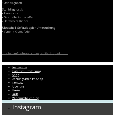
• Urindiagnostik
Stuhldiagnostik
• Florastatus
• Gesundheitscheck-Darm
• Darmcheck Kinder
Ultraschall-Gefäßdoppler-Untersuchung
• Venen / Krampfadern
←
Vitamin-C Infusionstherapie
Ohrakupunktur
→
Impressum
Datenschutzerklärung
Shop
Zahlungsarten im Shop
Kontakt
Über uns
Kosten
AGB
Widerrufsbelehrung
Instagram