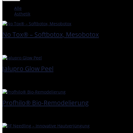
Alle
Ästhetik
No Tox® – Softbotox, Mesobotox
Jalupro Glow Peel
Profhilo® Bio-Remodelierung