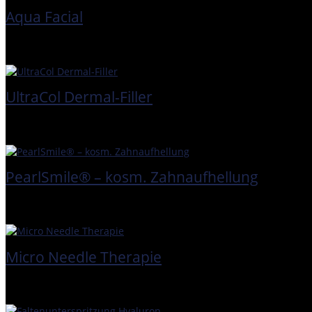
Aqua Facial
UltraCol Dermal-Filler
PearlSmile® – kosm. Zahnaufhellung
Micro Needle Therapie