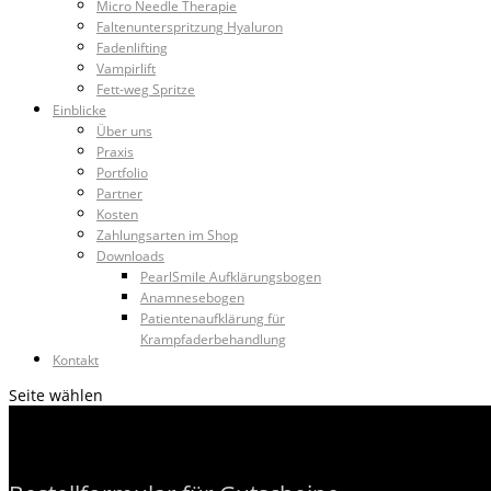
Micro Needle Therapie
Faltenunterspritzung Hyaluron
Fadenlifting
Vampirlift
Fett-weg Spritze
Einblicke
Über uns
Praxis
Portfolio
Partner
Kosten
Zahlungsarten im Shop
Downloads
PearlSmile Aufklärungsbogen
Anamnesebogen
Patientenaufklärung für
Krampfaderbehandlung
Kontakt
Seite wählen