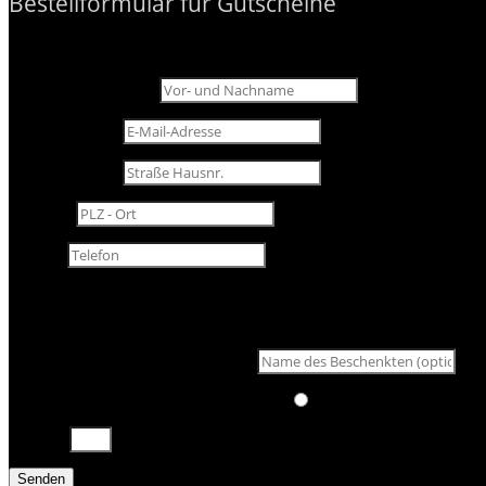
Bestellformular für Gutscheine
Vor- und Nachname
E-Mail-Adresse
Straße Hausnr.
PLZ - Ort
Telefon
Bitte hier gewünschten Betrag/eine Behandlung eintragen, die S
Name des Beschenkten (optional)
Versand/Abholung
Versand/Abholung
Ich hole den Gutschein
12 + 3
=
Senden