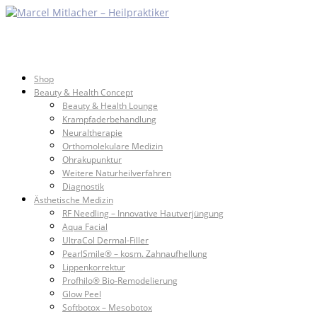
Shop
Beauty & Health Concept
Beauty & Health Lounge
Krampfaderbehandlung
Neuraltherapie
Orthomolekulare Medizin
Ohrakupunktur
Weitere Naturheilverfahren
Diagnostik
Ästhetische Medizin
RF Needling – Innovative Hautverjüngung
Aqua Facial
UltraCol Dermal-Filler
PearlSmile® – kosm. Zahnaufhellung
Lippenkorrektur
Profhilo® Bio-Remodelierung
Glow Peel
Softbotox – Mesobotox