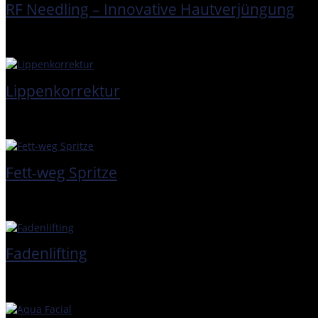
RF Needling – Innovative Hautverjüngung
Lippenkorrektur
Fett-weg Spritze
Fadenlifting