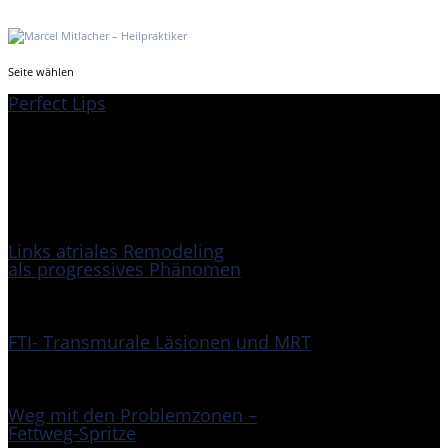
Seite wählen
Perfect Lips
Den Wunsch nach schönen Lippen hat vermutlich jede Frau, auch bei Männern ist
der Wunsch in unserer gleichberechtigten und aufgeklärten Gesellschaft keine
Besonderheit mehr. Sinnliche pralle Lippen waren schon immer ein Symbol für
Schönheit und Jugend. Leider sind...
Links atriales Remodeling
als progressives Phänomen
FTI- Transmurale Läsionen und MRT
Weg mit den Problemzonen –
Fettweg-Spritze